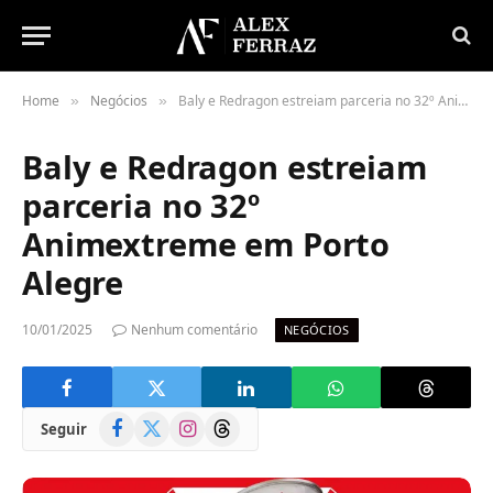
Home
Negócios
Baly e Redragon estreiam parceria no 32º Animextreme em Porto Alegre
»
»
Baly e Redragon estreiam
parceria no 32º
Animextreme em Porto
Alegre
10/01/2025
Nenhum comentário
NEGÓCIOS
Facebook
X
Instagram
Threads
Seguir
(Twitter)