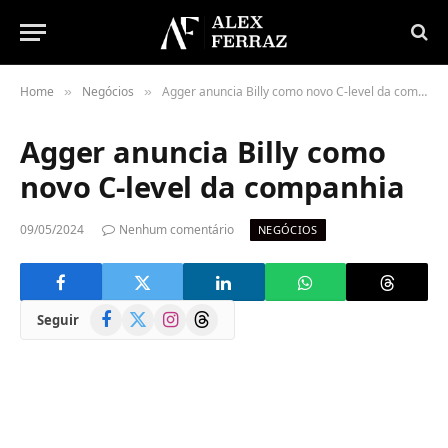
Home
Negócios
Agger anuncia Billy como novo C-level da companhia
»
»
Agger anuncia Billy como
novo C-level da companhia
09/05/2024
Nenhum comentário
NEGÓCIOS
Facebook
X
Instagram
Threads
Seguir
(Twitter)