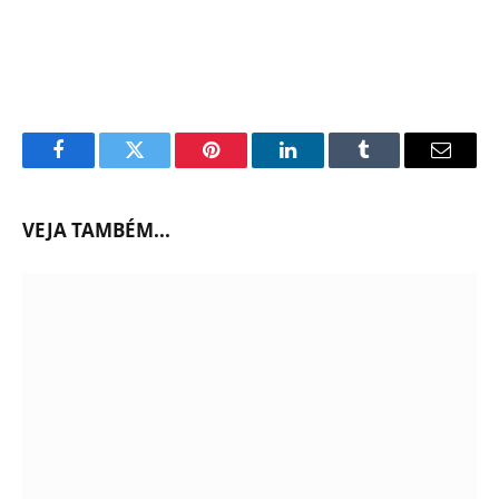
Facebook
Twitter
Pinterest
LinkedIn
Tumblr
Email
VEJA TAMBÉM...