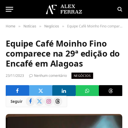
Home
Notícias
Negócios
Equipe Café Moinho Fino comparece na 29ª edição do Encafé em Alagoas
»
»
»
Equipe Café Moinho Fino
comparece na 29ª edição do
Encafé em Alagoas
23/11/2023
Nenhum comentário
NEGÓCIOS
Facebook
X
Instagram
Threads
Seguir
(Twitter)