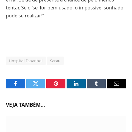
tentar. Se o ‘se’ for bem usado, o impossível sonhado
pode se realizar!”
Hospital Espanhol
Sarau
Facebook
Twitter
Pinterest
LinkedIn
Tumblr
Email
VEJA TAMBÉM...