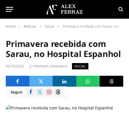
Home
Notícias
Social
Primavera recebida com Sarau, no Hospital Espanhol
»
»
»
Primavera recebida com
Sarau, no Hospital Espanhol
02/10/2022
Nenhum comentário
SOCIAL
Facebook
X
Instagram
Threads
Seguir
(Twitter)