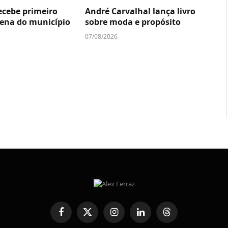
ecebe primeiro
André Carvalhal lança livro
ígena do município
sobre moda e propósito
07/08/2026
Facebook
X
Instagram
LinkedIn
Threads
(Twitter)