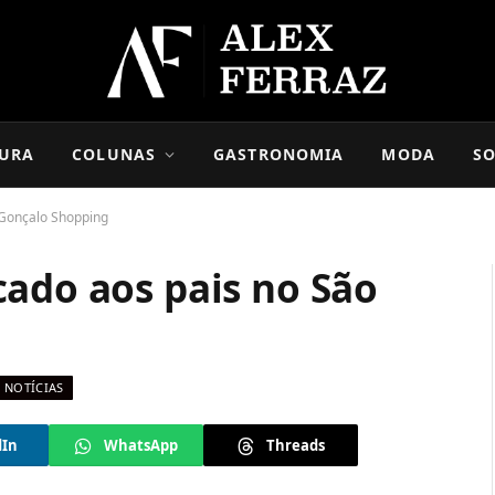
URA
COLUNAS
GASTRONOMIA
MODA
SO
 Gonçalo Shopping
cado aos pais no São
NOTÍCIAS
dIn
WhatsApp
Threads