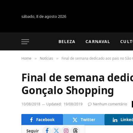
sábado, 8 de agosto 2026
BELEZA
CARNAVAL
CULT
Home
Notícias
Final de semana dedicado aos pais no São
»
»
Final de semana dedi
Gonçalo Shopping
10/08/2018
Updated:
19/08/2019
Nenhum comentário
Facebook
Twitter
Linke
Facebook
X
Instagram
Threads
Seguir