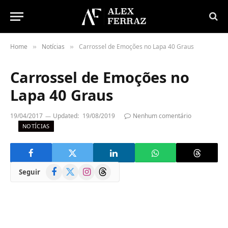
Home
Notícias
Carrossel de Emoções no Lapa 40 Graus
»
»
Carrossel de Emoções no
Lapa 40 Graus
19/04/2017
Updated:
19/08/2019
Nenhum comentário
NOTÍCIAS
Facebook
X
Instagram
Threads
Seguir
(Twitter)