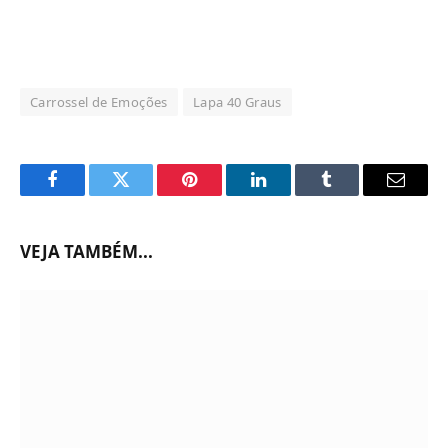
Carrossel de Emoções
Lapa 40 Graus
Facebook
Twitter
Pinterest
LinkedIn
Tumblr
Email
VEJA TAMBÉM...