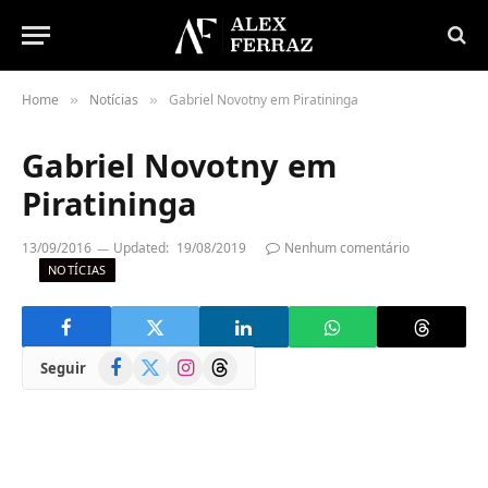
Home
Notícias
Gabriel Novotny em Piratininga
»
»
Gabriel Novotny em
Piratininga
13/09/2016
Updated:
19/08/2019
Nenhum comentário
NOTÍCIAS
Facebook
X
Instagram
Threads
Seguir
(Twitter)