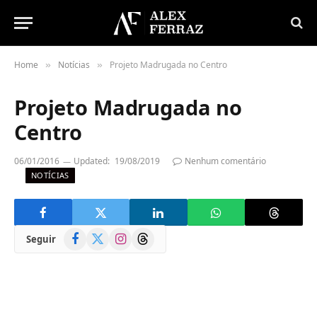
Home
Notícias
Projeto Madrugada no Centro
»
»
Projeto Madrugada no
Centro
06/01/2016
Updated:
19/08/2019
Nenhum comentário
NOTÍCIAS
Facebook
X
Instagram
Threads
Seguir
(Twitter)