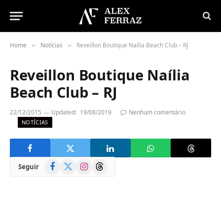
Home
Notícias
Reveillon Boutique Naília Beach Club – RJ
»
»
Reveillon Boutique Naília
Beach Club – RJ
22/12/2015
Updated:
19/08/2019
Nenhum comentário
NOTÍCIAS
Facebook
X
Instagram
Threads
Seguir
(Twitter)