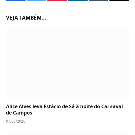
Facebook
Twitter
Pinterest
LinkedIn
Tumblr
Email
VEJA TAMBÉM...
Alice Alves leva Estácio de Sá à noite do Carnaval
de Campos
07/08/2026