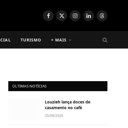
Facebook
X
Instagram
LinkedIn
Threads
(Twitter)
CIAL
TURISMO
+ MAIS
ÚLTIMAS NOTÍCIAS
Louzieh lança doces de
casamento no café
05/08/2026