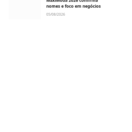
MaxiModa 2026 confirma
nomes e foco em negócios
05/08/2026