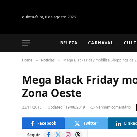
quinta-feira, 6 de agosto 2026
BELEZA
CARNAVAL
CULT
Home
Notícias
Mega Black Friday mobiliza Shoppings da 
»
»
Mega Black Friday mo
Zona Oeste
23/11/2015
Updated:
19/08/2019
Nenhum comentário
Facebook
Twitter
Linke
Facebook
X
Instagram
Threads
Seguir