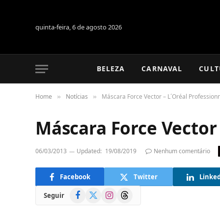
quinta-feira, 6 de agosto 2026
BELEZA
CARNAVAL
CULT
Home
Notícias
Máscara Force Vector – L´Oréal Profession
»
»
Máscara Force Vector 
06/03/2013
Updated:
19/08/2019
Nenhum comentário
Facebook
Twitter
Linke
Facebook
X
Instagram
Threads
Seguir
(Twitter)