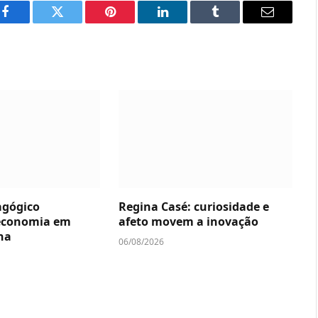
Facebook
Twitter
Pinterest
LinkedIn
Tumblr
Email
agógico
Regina Casé: curiosidade e
economia em
afeto movem a inovação
na
06/08/2026