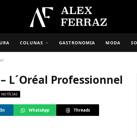
URA
COLUNAS
GASTRONOMIA
MODA
SO
nel
– L´Oréal Professionnel
NOTÍCIAS
dIn
WhatsApp
Threads