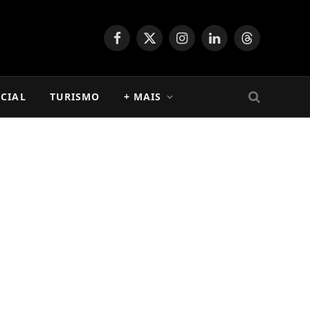
Facebook
X
Instagram
LinkedIn
Threads
(Twitter)
CIAL
TURISMO
+ MAIS