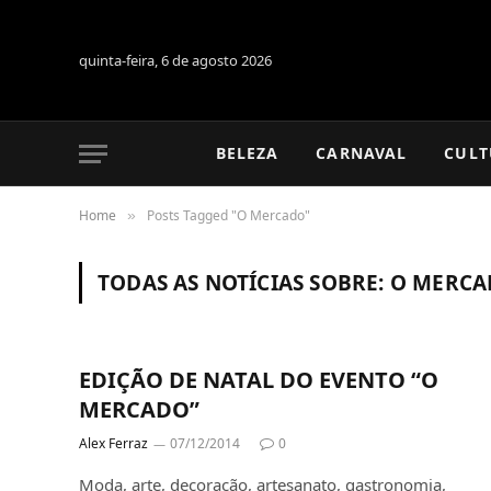
quinta-feira, 6 de agosto 2026
BELEZA
CARNAVAL
CULT
Home
Posts Tagged "O Mercado"
»
TODAS AS NOTÍCIAS SOBRE:
O MERCA
EDIÇÃO DE NATAL DO EVENTO “O
MERCADO”
Alex Ferraz
07/12/2014
0
Moda, arte, decoração, artesanato, gastronomia,