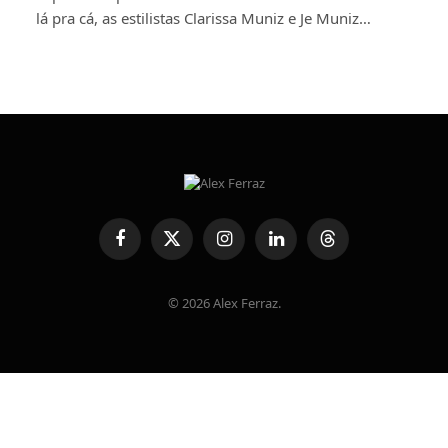
lá pra cá, as estilistas Clarissa Muniz e Je Muniz…
Facebook
X
Instagram
LinkedIn
Threads
(Twitter)
© 2026 Alex Ferraz.