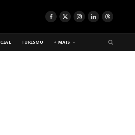
Facebook
X
Instagram
LinkedIn
Threads
(Twitter)
CIAL
TURISMO
+ MAIS