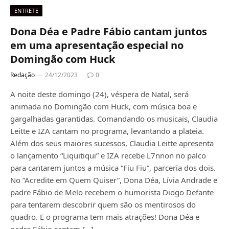
ENTRETE
Dona Déa e Padre Fábio cantam juntos
em uma apresentação especial no
Domingão com Huck
Redação
24/12/2023
0
A noite deste domingo (24), véspera de Natal, será
animada no Domingão com Huck, com música boa e
gargalhadas garantidas. Comandando os musicais, Claudia
Leitte e IZA cantam no programa, levantando a plateia.
Além dos seus maiores sucessos, Claudia Leitte apresenta
o lançamento “Liquitiqui” e IZA recebe L7nnon no palco
para cantarem juntos a música “Fiu Fiu”, parceria dos dois.
No “Acredite em Quem Quiser”, Dona Déa, Lívia Andrade e
padre Fábio de Melo recebem o humorista Diogo Defante
para tentarem descobrir quem são os mentirosos do
quadro. E o programa tem mais atrações! Dona Déa e
padre Fábio cantam […]