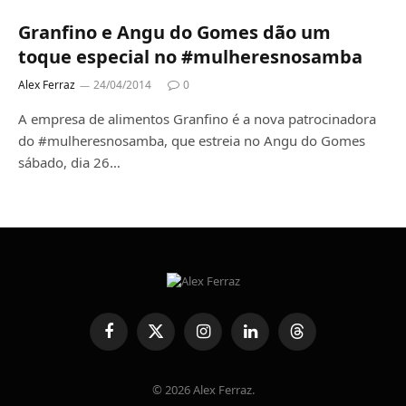
Granfino e Angu do Gomes dão um
toque especial no #mulheresnosamba
Alex Ferraz
24/04/2014
0
A empresa de alimentos Granfino é a nova patrocinadora
do #mulheresnosamba, que estreia no Angu do Gomes
sábado, dia 26…
Facebook
X
Instagram
LinkedIn
Threads
(Twitter)
© 2026 Alex Ferraz.