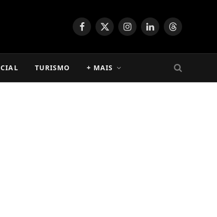
Facebook
X
Instagram
LinkedIn
Threads
(Twitter)
CIAL
TURISMO
+ MAIS