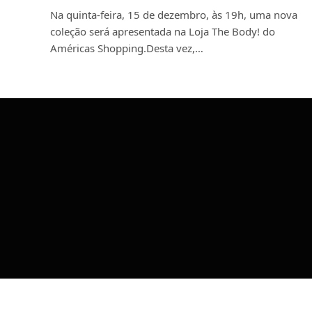
Na quinta-feira, 15 de dezembro, às 19h, uma nova
coleção será apresentada na Loja The Body! do
Américas Shopping.Desta vez,…