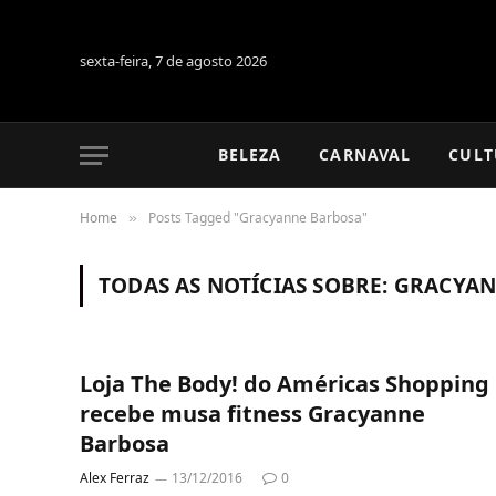
sexta-feira, 7 de agosto 2026
BELEZA
CARNAVAL
CULT
Home
Posts Tagged "Gracyanne Barbosa"
»
TODAS AS NOTÍCIAS SOBRE:
GRACYAN
Loja The Body! do Américas Shopping
recebe musa fitness Gracyanne
Barbosa
Alex Ferraz
13/12/2016
0