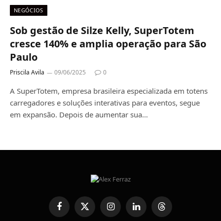
NEGÓCIOS
Sob gestão de Silze Kelly, SuperTotem
cresce 140% e amplia operação para São
Paulo
Priscila Avila
09/06/2025
0
A SuperTotem, empresa brasileira especializada em totens
carregadores e soluções interativas para eventos, segue
em expansão. Depois de aumentar sua…
Facebook
X
Instagram
LinkedIn
Threads
(Twitter)