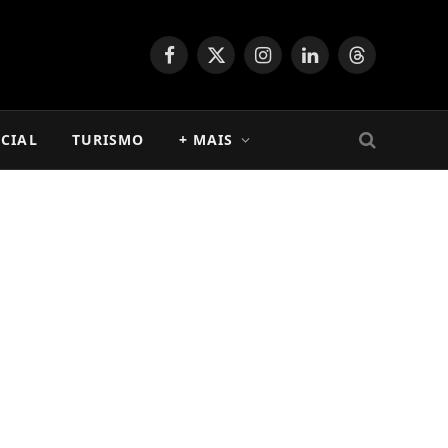
Facebook
X
Instagram
LinkedIn
Threads
(Twitter)
CIAL
TURISMO
+ MAIS