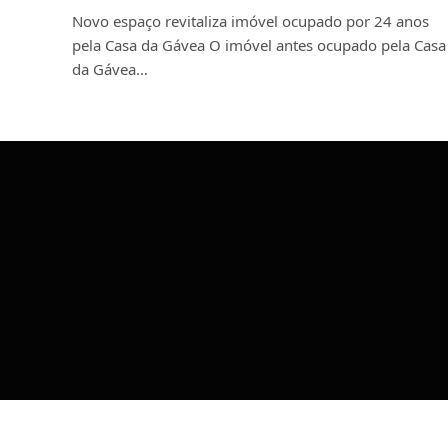
Novo espaço revitaliza imóvel ocupado por 24 anos
pela Casa da Gávea O imóvel antes ocupado pela Casa
da Gávea…