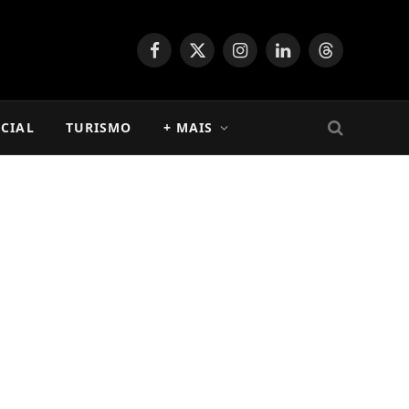
Facebook
X
Instagram
LinkedIn
Threads
(Twitter)
CIAL
TURISMO
+ MAIS