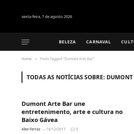
sexta-feira, 7 de agosto 2026
BELEZA
CARNAVAL
CULT
Home
Posts Tagged "Dumont Arte Bar"
»
TODAS AS NOTÍCIAS SOBRE:
DUMONT 
Dumont Arte Bar une
entretenimento, arte e cultura no
Baixo Gávea
Alex Ferraz
16/12/2017
0