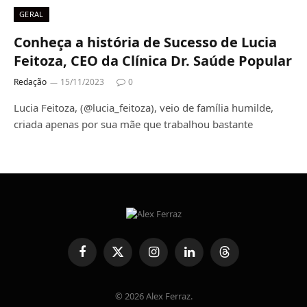
GERAL
Conheça a história de Sucesso de Lucia
Feitoza, CEO da Clínica Dr. Saúde Popular
Redação
15/11/2023
0
Lucia Feitoza, (@lucia_feitoza), veio de família humilde,
criada apenas por sua mãe que trabalhou bastante
Facebook
X
Instagram
LinkedIn
Threads
(Twitter)
© 2026 Alex Ferraz.