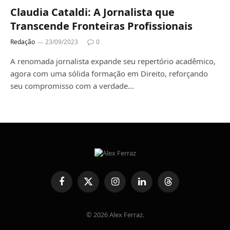
Claudia Cataldi: A Jornalista que
Transcende Fronteiras Profissionais
Redação
23/09/2023
0
A renomada jornalista expande seu repertório acadêmico,
agora com uma sólida formação em Direito, reforçando
seu compromisso com a verdade…
Facebook
X
Instagram
LinkedIn
Threads
(Twitter)
© 2026 Alex Ferraz.