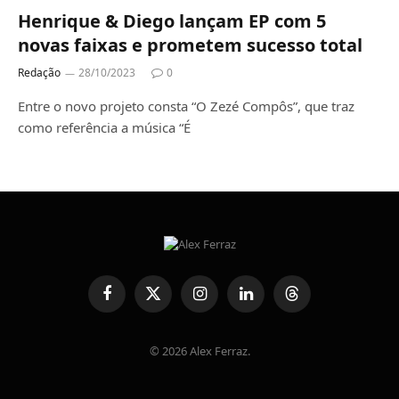
Henrique & Diego lançam EP com 5
novas faixas e prometem sucesso total
Redação
28/10/2023
0
Entre o novo projeto consta “O Zezé Compôs”, que traz
como referência a música “É
Facebook
X
Instagram
LinkedIn
Threads
(Twitter)
© 2026 Alex Ferraz.