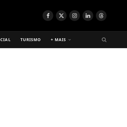
Facebook
X
Instagram
LinkedIn
Threads
(Twitter)
CIAL
TURISMO
+ MAIS