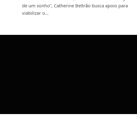
de um sonho”, Catherine Beltrão busca apoio para
viabilizar o…