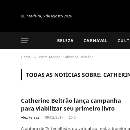
quinta-feira, 6 de agosto 2026
BELEZA
CARNAVAL
CULT
Home
Posts Tagged "Catherine Beltrão"
»
TODAS AS NOTÍCIAS SOBRE:
CATHERI
Catherine Beltrão lança campanha
para viabilizar seu primeiro livro
Alex Ferraz
09/02/2017
0
A autora de “ArtenaRede, do virtual ao real: a trajetória