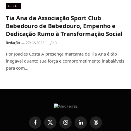
GERAL
Tia Ana da Associação Sport Club
Bebedouro de Bebedouro, Empenho e
Dedicação Rumo à Transformação Social
Redação
27/12/2023
0
Por Joacles Costa A presença marcante de Tia Ana é tão
inegável quanto sua força e comprometimento inabaláveis
para com…
Facebook
X
Instagram
LinkedIn
Threads
(Twitter)