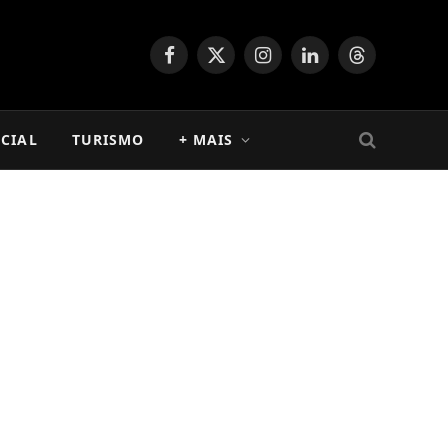
Facebook
X
Instagram
LinkedIn
Threads
(Twitter)
CIAL
TURISMO
+ MAIS