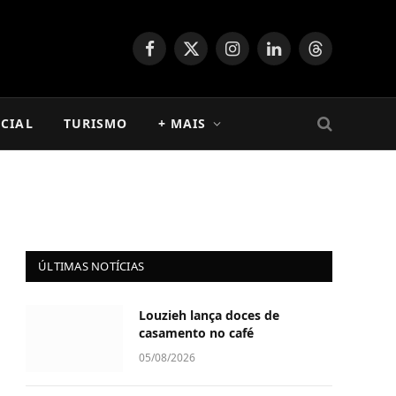
Facebook
X
Instagram
LinkedIn
Threads
(Twitter)
CIAL
TURISMO
+ MAIS
ÚLTIMAS NOTÍCIAS
Louzieh lança doces de
casamento no café
05/08/2026