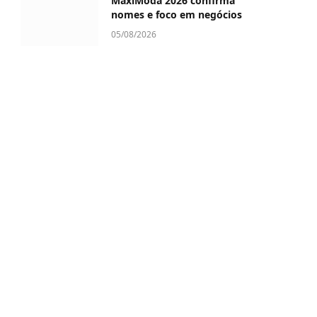
MaxiModa 2026 confirma
nomes e foco em negócios
05/08/2026