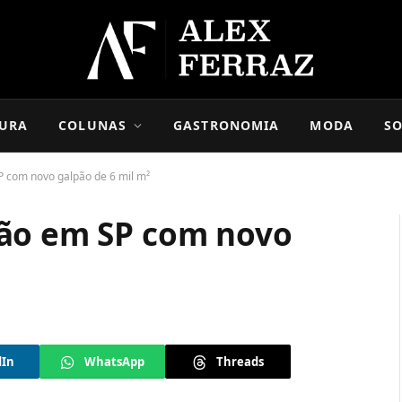
URA
COLUNAS
GASTRONOMIA
MODA
SO
 com novo galpão de 6 mil m²
ção em SP com novo
dIn
WhatsApp
Threads