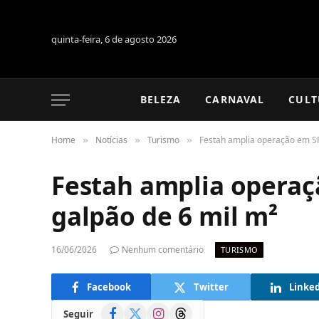
quinta-feira, 6 de agosto 2026
BELEZA
CARNAVAL
CULT
Home
Notícias
Turismo
Festah amplia operação em SP
»
»
»
Festah amplia opera
galpão de 6 mil m²
16/06/2026
Nenhum comentário
TURISMO
Facebook
Twitter
Linke
Facebook
X
Instagram
Threads
Seguir