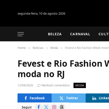
segunda-feira, 10 de agosto 2026
BELEZA
CARNAVAL
CULT
Home
Notícias
Moda
Fevest e Rio Fashion Week mov
»
»
»
Fevest e Rio Fashio
moda no RJ
12/04/2026
Nenhum comentário
MODA
Facebook
Twitter
Linke
Facebook
X
Instagram
Threads
Seguir