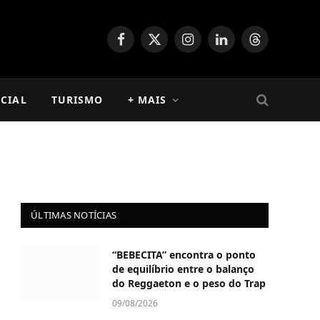
Facebook
X
Instagram
LinkedIn
Threads
(Twitter)
CIAL
TURISMO
+ MAIS
ÚLTIMAS NOTÍCIAS
“BEBECITA” encontra o ponto
de equilíbrio entre o balanço
do Reggaeton e o peso do Trap
09/08/2026