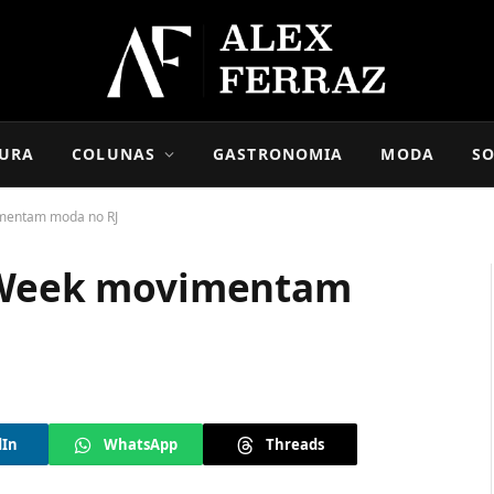
URA
COLUNAS
GASTRONOMIA
MODA
SO
imentam moda no RJ
n Week movimentam
dIn
WhatsApp
Threads