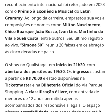
reconhecimento internacional foi reforçado em 2023
com o
Prêmio à Excelência Musical
do
Latin
Grammy
. Ao longo da carreira, emprestou sua voz a
composições de nomes como
Milton Nascimento
,
Chico Buarque
,
João Bosco
,
Ivan Lins
,
Martinho da
Vila
e
Sueli Costa
, entre outros. Seu último registro
ao vivo, “
Simone 50
”, reuniu 20 faixas em celebração
às cinco décadas de palco.
O show no Qualistage tem
início às 21h30
, com
abertura dos portões às 19h30
. Os
ingressos
custam
a partir de
R$ 70,00
e estão disponíveis na
Ticketmaster
e na
Bilheteria Oficial
do Via Parque
Shopping. A
classificação é livre
, com entrada de
menores de 12 anos permitida apenas
acompanhados dos responsáveis legais. O espaço
oferece
acessibilidade
, com capacidade para até
9