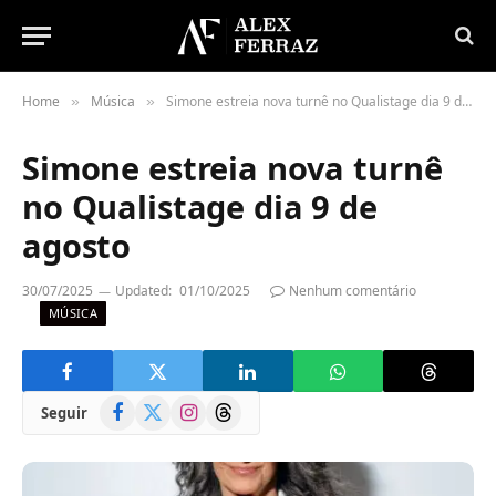
Home
Música
Simone estreia nova turnê no Qualistage dia 9 de agosto
»
»
Simone estreia nova turnê
no Qualistage dia 9 de
agosto
30/07/2025
Updated:
01/10/2025
Nenhum comentário
MÚSICA
Facebook
X
Instagram
Threads
Seguir
(Twitter)