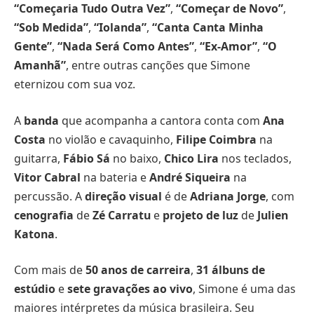
“Começaria Tudo Outra Vez”
,
“Começar de Novo”
,
“Sob Medida”
,
“Iolanda”
,
“Canta Canta Minha
Gente”
,
“Nada Será Como Antes”
,
“Ex-Amor”
,
“O
Amanhã”
, entre outras canções que Simone
eternizou com sua voz.
A
banda
que acompanha a cantora conta com
Ana
Costa
no violão e cavaquinho,
Filipe Coimbra
na
guitarra,
Fábio Sá
no baixo,
Chico Lira
nos teclados,
Vitor Cabral
na bateria e
André Siqueira
na
percussão. A
direção visual
é de
Adriana Jorge
, com
cenografia
de
Zé Carratu
e
projeto de luz
de
Julien
Katona
.
Com mais de
50 anos de carreira
,
31 álbuns de
estúdio
e
sete gravações ao vivo
, Simone é uma das
maiores intérpretes da música brasileira. Seu