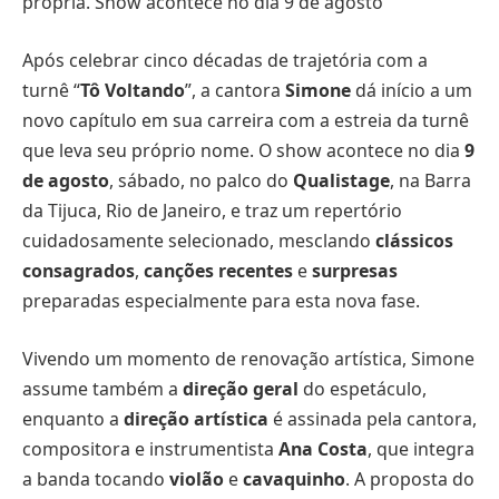
própria. Show acontece no dia 9 de agosto
Após celebrar cinco décadas de trajetória com a
turnê “
Tô Voltando
”, a cantora
Simone
dá início a um
novo capítulo em sua carreira com a estreia da turnê
que leva seu próprio nome. O show acontece no dia
9
de agosto
, sábado, no palco do
Qualistage
, na Barra
da Tijuca, Rio de Janeiro, e traz um repertório
cuidadosamente selecionado, mesclando
clássicos
consagrados
,
canções recentes
e
surpresas
preparadas especialmente para esta nova fase.
Vivendo um momento de renovação artística, Simone
assume também a
direção geral
do espetáculo,
enquanto a
direção artística
é assinada pela cantora,
compositora e instrumentista
Ana Costa
, que integra
a banda tocando
violão
e
cavaquinho
. A proposta do