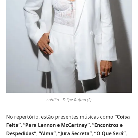
crédito – Felipe Rufino (2)
No repertório, estão presentes músicas como
“Coisa
Feita”
,
“Para Lennon e McCartney”
,
“Encontros e
Despedidas”
,
“Alma”
,
“Jura Secreta”
,
“O Que Será”
,